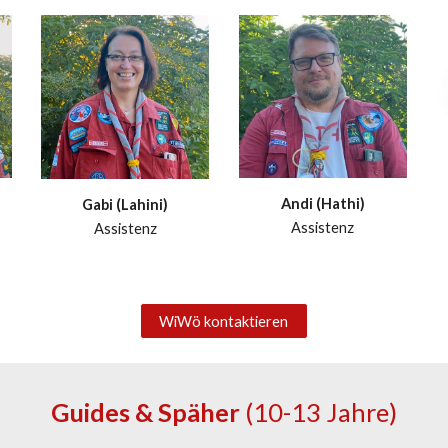
Andi (Hathi)
Gabi (Lahini)
Assistenz
Assistenz
WiWö kontaktieren
Guides & Späher
(10-13 Jahre)