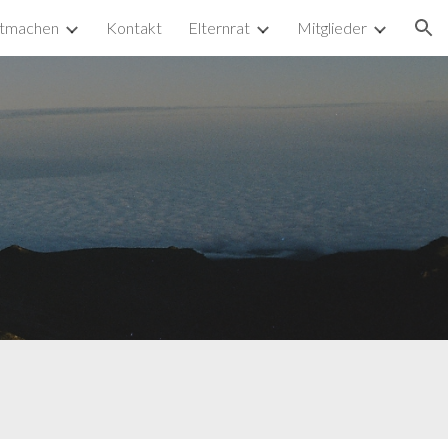
tmachen
Kontakt
Elternrat
Mitglieder
ion
m