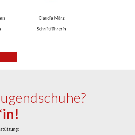
aus
Claudia März
n
Schriftführerin
 Jugendschuhe?
*in!
rstützung: