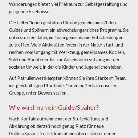
Wanderungen bietet viel Freiraum zur Selbstgestaltung und
prägende Erlebnisse.
Die Leiter*
i
nnen gestalten für und gemeinsam mit den
Guides und Spähern ein abwechslungsreiches Programm
. Sie
unterstützen dabei, im Team gemeinsame Entscheidungen
zu treffen. Viele Aktivitäten finden in der
Natur statt,
und
reichen vo
m
Umgang mit Werkzeug, gemeinsame
s
Kochen,
Spiel und Abenteuer
bis zur Auseinandersetzung mit der
so
zialen
Umwelt, in der die Kinder
und Jugendlichen
leben
.
Auf Patrullenwettkämpfen können Sie Ihre Stärke im Team,
mit gleichaltrigen Pfadfinder*innen außerhalb unserer
Gruppe, unter Beweis stellen.
Wie wird man ein Guide/Späher?
Nach Kontaktaufnahme mit der Stufenleitung und
Abklärung ob derzeit noch genug Platz für neue
Guides/Späher
frei ist, kommt ein interessierte
r
neue
r