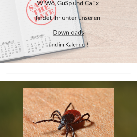
WiWö, GuSp und CaEx
findet ihr unter unseren
Downloads
und im Kalender!