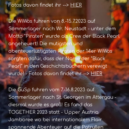
Fotos davon findet ihr -->
HIER
Die WiWös fuhren von 8.-15.7.2023 auf
Sommerlager nach Wr. Neustadt - unter dem
Motto "Piraten" wurde als Crew der Black Pearl
angeheuert! Die mutigsten und
abenteuerlustigsten Piraten der 14er WiWös
sorgten dafür, dass der Name der "Black
Pearl" in den Geschichtsbüchern verewigt
wurde! - Fotos davon findet ihr -->
HIER
Die GuSp fuhren vom 7.-16.8.2023 auf
Sommerlager nach St. Georgen im Attergau -
diesmal wurde es groß! Es fand das
TOGETHER 2023 statt - Upper Austria
Jamboree wo bei internationalem Flair
spannende Abenteuer auf die Patrullen