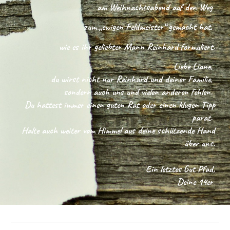
am
Weihnachtsabend auf den Weg
zum „ewigen Feldmeister“ gemacht hat,
wie es ihr geliebter Mann Reinhard formuliert.
Liebe Liane,
du wirst nicht nur Reinhard und deiner Familie,
sondern auch uns und vielen anderen fehlen.
Du hattest immer einen guten Rat oder einen klugen Tipp
parat.
Halte auch weiter vom Himmel aus deine schützende Hand
über uns.
Ein letztes Gut Pfad,
Deine 14er