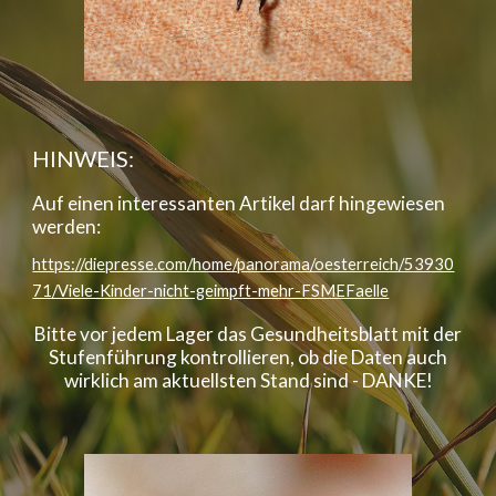
HINWEIS:
Auf einen interessanten Artikel darf hingewiesen
werden:
https://diepresse.com/home/panorama/oesterreich/53930
71/Viele-Kinder-nicht-geimpft-mehr-FSMEFaelle
Bitte vor jedem Lager das Gesundheitsblatt mit der
Stufenführung kontrollieren, ob die Daten auch
wirklich am aktuellsten Stand sind - DANKE!