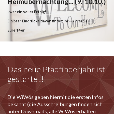
Heimübernachtung... (9.-10.10.)
...war ein voller Erfolg!
Ein paar Eindrücke davon findet ihr -->
hier
;-)
Eure 14er
Das neue Pfadfinderjahr ist
gestartet!
Die WiWös geben hiermit die ersten Infos
bekannt (die Ausschreibungen finden sich
unter Downloads, alle WiWös erhalten